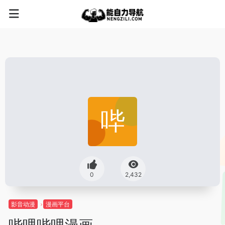
0
2,432
影音动漫
漫画平台
哔哩哔哩漫画