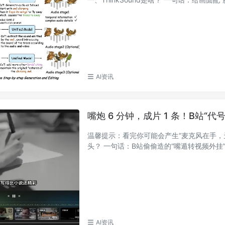
AI资讯
嘴炮 6 分钟，成片 1 条！B站“
温馨提示：看完你可能会产生“麦克风在手，
头？ 一句话：B站偷偷造的“嘴遁转视频外挂”。
AI资讯