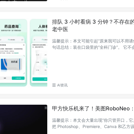
排队 3 小时看病 3 分钟？不存在
老中医
温馨提示：本文可能引起“原来我可以不用请假
句话总结：装在口袋里的“全科门诊”。 它不会
AI资讯
甲方快乐机来了！美图RoboNe
温馨提示：本文会大量出现“你只管开口，它只
把 Photoshop、Premiere、Canva 和乙