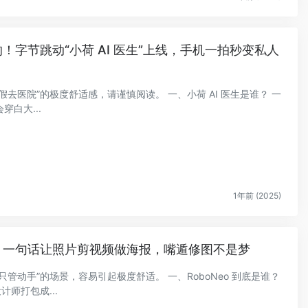
的！字节跳动“小荷 AI 医生”上线，手机一拍秒变私人
去医院”的极度舒适感，请谨慎阅读。 一、小荷 AI 医生是谁？ 一
穿白大...
1年前 (2025)
o：一句话让照片剪视频做海报，嘴遁修图不是梦
管动手”的场景，容易引起极度舒适。 一、RoboNeo 到底是谁？
方设计师打包成...