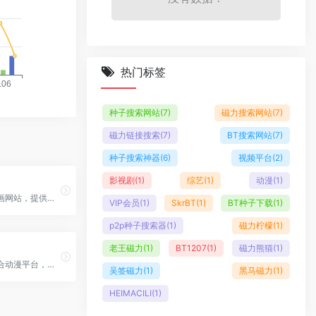
热门标签
种子搜索网站
(7)
磁力搜索网站
(7)
磁力链接搜索
(7)
BT搜索网站
(7)
种子搜索神器
(6)
视频平台
(2)
影视剧
(1)
综艺
(1)
动漫
(1)
老牌动漫漫画网站，提供海量漫画资源和动漫资讯服务
VIP会员
(1)
SkrBT
(1)
BT种子下载
(1)
p2p种子搜索器
(1)
磁力柠檬
(1)
老王磁力
(1)
BT1207
(1)
磁力熊猫
(1)
腾讯旗下综合动漫平台，提供海量漫画和动画内容
吴签磁力
(1)
黑马磁力
(1)
HEIMACILI
(1)