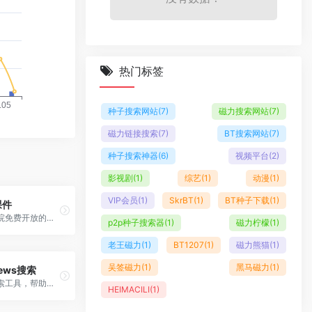
热门标签
种子搜索网站
(7)
磁力搜索网站
(7)
磁力链接搜索
(7)
BT搜索网站
(7)
种子搜索神器
(6)
视频平台
(2)
影视剧
(1)
综艺
(1)
动漫
(1)
VIP会员
(1)
SkrBT
(1)
BT种子下载
(1)
课件
麻省理工学院免费开放的课程资源平台，解锁知识，赋能心智
p2p种子搜索器
(1)
磁力柠檬
(1)
老王磁力
(1)
BT1207
(1)
磁力熊猫
(1)
吴签磁力
(1)
黑马磁力
(1)
News搜索
技术新闻搜索工具，帮助查找Hacker News上的技术讨论和资讯
HEIMACILI
(1)