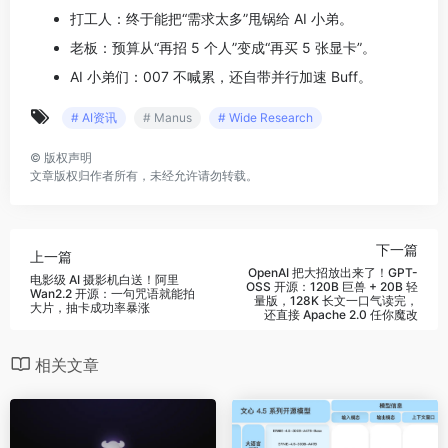
打工人：终于能把“需求太多”甩锅给 AI 小弟。
老板：预算从“再招 5 个人”变成“再买 5 张显卡”。
AI 小弟们：007 不喊累，还自带并行加速 Buff。
# AI资讯
# Manus
# Wide Research
©
版权声明
文章版权归作者所有，未经允许请勿转载。
下一篇
上一篇
OpenAI 把大招放出来了！GPT-
电影级 AI 摄影机白送！阿里
OSS 开源：120B 巨兽 + 20B 轻
Wan2.2 开源：一句咒语就能拍
量版，128K 长文一口气读完，
大片，抽卡成功率暴涨
还直接 Apache 2.0 任你魔改
相关文章