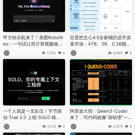
甲方快乐机来了！美图RoboN
百度把文心4.5全家桶扔进开源
eo：一句话让照片剪视频做海
菜市场：47B、3B、0.3B随你
报，嘴遁修图不是梦
挑，还带切菜教程
7,255
0
6,893
0
一个人就是一支队伍！字节跳
阿里放大招：Qwen3-Coder
动 Trae 2.0 上线“SOLO 模
来了，写代码能像“请助理”一
式”：不会写代码也能从 0 到 1
样轻松！
5,116
0
4,678
0
撸出网站