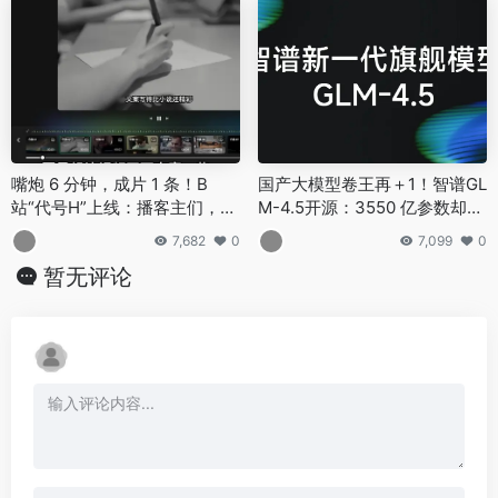
嘴炮 6 分钟，成片 1 条！B
国产大模型卷王再＋1！智谱GL
站“代号H”上线：播客主们，视
M-4.5开源：3550 亿参数却只
频这波躺赢
收「白菜价」，代码智能体直
7,682
0
7,099
0
接封神
暂无评论