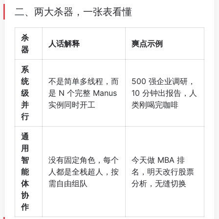
二、两大杀器，一张表看懂
杀
人话解释
爽点示例
器
系
统
不是简单多线程，而
500 强企业调研，
级
是 N 个完整 Manus
10 分钟出报告，人
并
实例同时开工
类刚喝完咖啡
行
通
用
智
没有固定角色，每个
今天做 MBA 排
能
人都是全栈超人，按
名，明天改行股票
体
需自由组队
分析，无缝切换
协
作