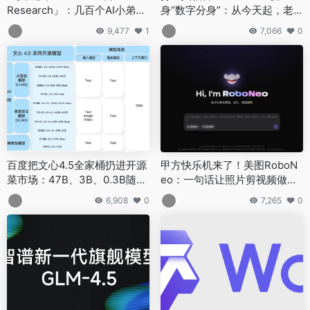
Research」：几百个AI小弟同
身“数字分身”：从今天起，老
时开工，老板只需喊口号
板喊你干活，你先让 Agent 上
9,477
1
7,066
0
号
百度把文心4.5全家桶扔进开源
甲方快乐机来了！美图RoboN
菜市场：47B、3B、0.3B随你
eo：一句话让照片剪视频做海
挑，还带切菜教程
报，嘴遁修图不是梦
6,908
0
7,265
0