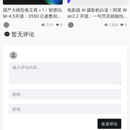
国产大模型卷王再＋1！智谱GL
电影级 AI 摄影机白送！阿里 W
M-4.5开源：3550 亿参数却只
an2.2 开源：一句咒语就能拍
收「白菜价」，代码智能体直
大片，抽卡成功率暴涨
7,111
0
7,524
0
接封神
暂无评论
发表评论