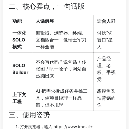
二、核心卖点，一句话版
功能
人话解释
适合人群
一体化
编辑器、浏览器、终端、
讨厌“切
SOLO
文档四合一，像瑞士军刀
窗口”星
模式
一样全能
人
产品经
不会写代码？说句话 / 传
SOLO
理、老
张图 / 吼一嗓子，网站自
Builder
板、手残
己蹦出来
党
AI 把需求拆成任务并挑工
想摸鱼又
上下文
具，像项目经理一样靠
怕背锅的
工程
谱，但不甩锅
你
三、使用姿势
打开浏览器，输入
https://www.trae.ai