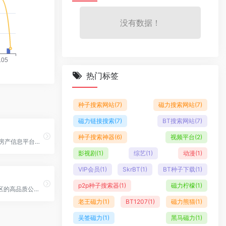
没有数据！
热门标签
种子搜索网站
(7)
磁力搜索网站
(7)
磁力链接搜索
(7)
BT搜索网站
(7)
种子搜索神器
(6)
视频平台
(2)
58同城旗下房产信息平台，提供二手房、新房、租房及商业地产服务
影视剧
(1)
综艺
(1)
动漫
(1)
VIP会员
(1)
SkrBT
(1)
BT种子下载
(1)
p2p种子搜索器
(1)
磁力柠檬
(1)
专注青年社区的高品质公寓租赁平台，提供便捷的城市居住解决方案
老王磁力
(1)
BT1207
(1)
磁力熊猫
(1)
吴签磁力
(1)
黑马磁力
(1)