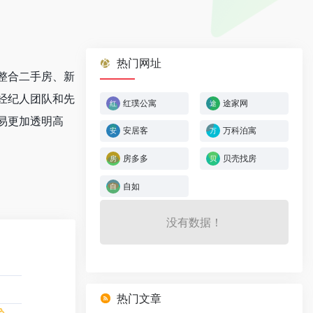
热门网址
整合二手房、新
经纪人团队和先
红璞公寓
途家网
易更加透明高
安居客
万科泊寓
房多多
贝壳找房
自如
没有数据！
热门文章