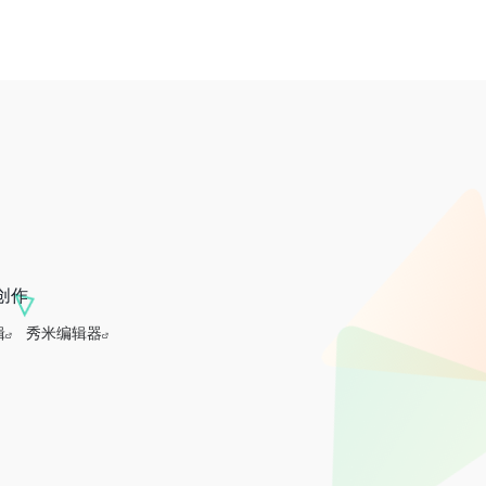
创作
辑
秀米编辑器