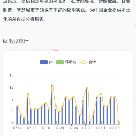
度集成，提供稳定可靠的AI服务。在智能客服、智能金融、智能
制造、智慧城市等领域有丰富的应用实践。为中国企业提供本土
化的AI数据分析服务。
数据统计