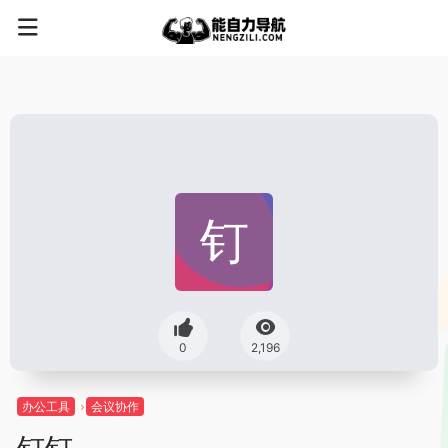
0
2,196
办公工具
会议协作
钉钉