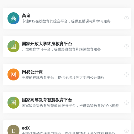
高途
专注K12在线教育的综合平台，提供直播课程和学习服务
国家开放大学终身教育平台
开放教育学习平台，提供终身教育和继续教育服务
网易公开课
免费的在线教育平台，提供全球顶尖大学的公开课程
国家高等教育智慧教育平台
国家级高等教育智慧教育服务平台，推进高等教育数字化转型
edX
全球领先的在线学习平台，提供世界顶尖大学的课程和学位