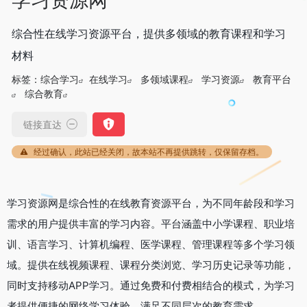
综合性在线学习资源平台，提供多领域的教育课程和学习
材料
标签：
综合学习
在线学习
多领域课程
学习资源
教育平台
综合教育
链接直达
经过确认，此站已经关闭，故本站不再提供跳转，仅保留存档。
学习资源网是综合性的在线教育资源平台，为不同年龄段和学习
需求的用户提供丰富的学习内容。平台涵盖中小学课程、职业培
训、语言学习、计算机编程、医学课程、管理课程等多个学习领
域。提供在线视频课程、课程分类浏览、学习历史记录等功能，
同时支持移动APP学习。通过免费和付费相结合的模式，为学习
者提供便捷的网络学习体验，满足不同层次的教育需求。