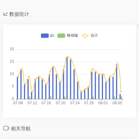
数据统计
相关导航