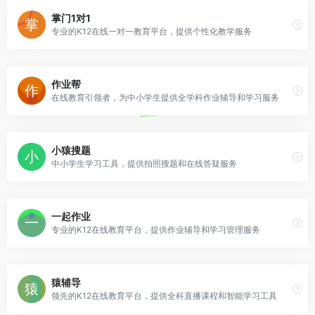
掌门1对1
专业的K12在线一对一教育平台，提供个性化教学服务
作业帮
在线教育引领者，为中小学生提供全学科作业辅导和学习服务
小猿搜题
中小学生学习工具，提供拍照搜题和在线答疑服务
一起作业
专业的K12在线教育平台，提供作业辅导和学习管理服务
猿辅导
领先的K12在线教育平台，提供全科直播课程和智能学习工具