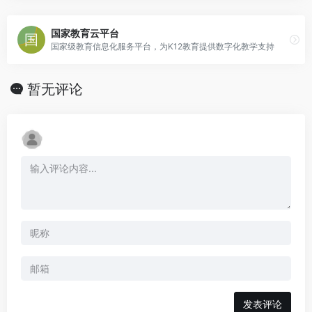
国家教育云平台
国家级教育信息化服务平台，为K12教育提供数字化教学支持
暂无评论
发表评论