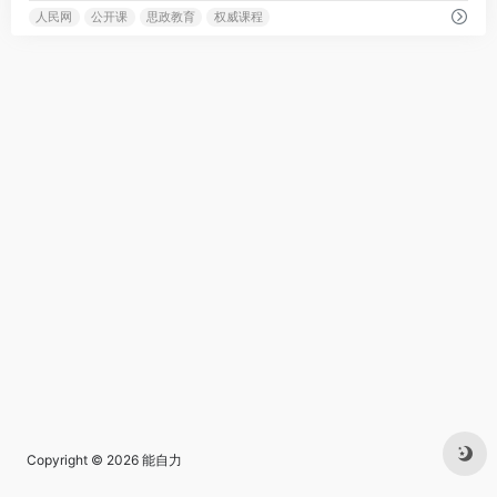
人民网
公开课
思政教育
权威课程
Copyright © 2026
能自力